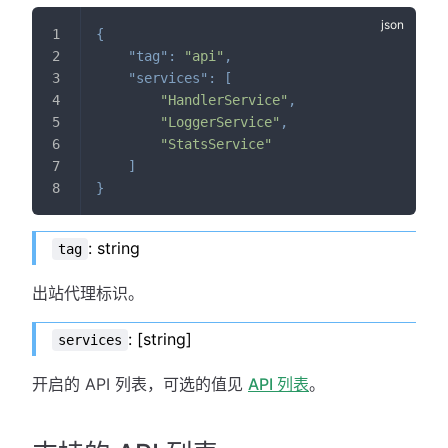
{
"tag"
:
"api"
,
"services"
:
[
"HandlerService"
,
"LoggerService"
,
"StatsService"
]
}
: string
tag
出站代理标识。
: [string]
services
开启的 API 列表，可选的值见
API 列表
。