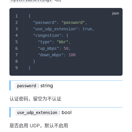
{
"password"
:
"password"
,
"use_udp_extension"
:
true
,
"congestion"
:
{
"type"
:
"bbr"
,
"up_mbps"
:
50
,
"down_mbps"
:
100
}
}
: string
password
认证密码，留空为不认证
: bool
use_udp_extension
是否启用 UDP，默认不启用