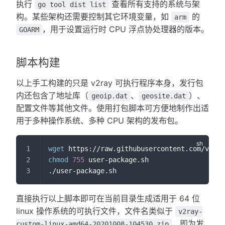
执行
查看所有支持的系统与架
go tool dist list
构。某些架构还需要控制其它环境变量，如
的
arm
，用于设置运行时 CPU 浮点协处理器的版本。
GOARM
脚本构建
以上手工构建的只是 v2ray 可执行程序本身，发行包
内还包含了地址库（
、
）、
geoip.dat
geosite.dat
配置文件等其他文件。使用打包脚本可方便地制作出适
用于多种操作系统、多种 CPU 架构的发布包。
wget
 https://raw.githubusercontent.com/v2fly
chmod
755
 user-package.sh
./user-package.sh
直接执行以上脚本即可在当前目录生成适用于 64 位
linux 操作系统的可执行文件，文件名类似于
v2ray-
，即为发
custom-linux-amd64-20201008-104530.zip