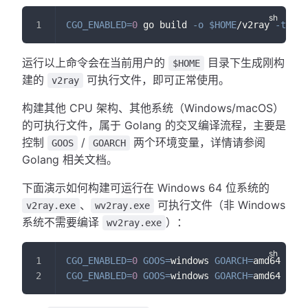
CGO_ENABLED
=
0
 go build 
-o
$HOME
/v2ray 
-trimp
运行以上命令会在当前用户的
目录下生成刚构
$HOME
建的
可执行文件，即可正常使用。
v2ray
构建其他 CPU 架构、其他系统（Windows/macOS）
的可执行文件，属于 Golang 的交叉编译流程，主要是
控制
/
两个环境变量，详情请参阅
GOOS
GOARCH
Golang 相关文档。
下面演示如何构建可运行在 Windows 64 位系统的
、
可执行文件（非 Windows
v2ray.exe
wv2ray.exe
系统不需要编译
）：
wv2ray.exe
CGO_ENABLED
=
0
GOOS
=
windows 
GOARCH
=
amd64 go b
CGO_ENABLED
=
0
GOOS
=
windows 
GOARCH
=
amd64 go b