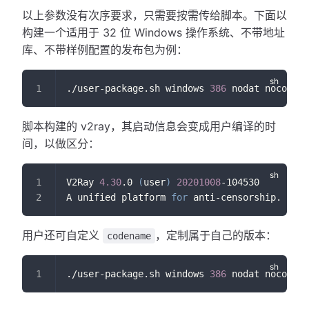
以上参数没有次序要求，只需要按需传给脚本。下面以
构建一个适用于 32 位 Windows 操作系统、不带地址
库、不带样例配置的发布包为例：
./user-package.sh windows 
386
 nodat noconf
脚本构建的 v2ray，其启动信息会变成用户编译的时
间，以做区分：
V2Ray 
4.30
.0 
(
user
)
20201008
-104530
A unified platform 
for
 anti-censorship.
用户还可自定义
，定制属于自己的版本：
codename
./user-package.sh windows 
386
 nodat noconf 
c