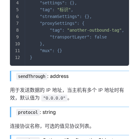
"settings"
:
{
}
,
"tag"
:
"标识"
,
"streamSettings"
:
{
}
,
"proxySettings"
:
{
"tag"
:
"another-outbound-tag"
,
"transportLayer"
:
false
}
,
"mux"
:
{
}
}
: address
sendThrough
用于发送数据的 IP 地址，当主机有多个 IP 地址时有
效，默认值为
。
"0.0.0.0"
: string
protocol
连接协议名称，可选的值见协议列表。