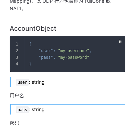
Mapping)，此 UDP 行为也被称为 FullCone 或
NAT1。
AccountObject
{
"user"
:
"my-username"
,
"pass"
:
"my-password"
}
: string
user
用户名
: string
pass
密码