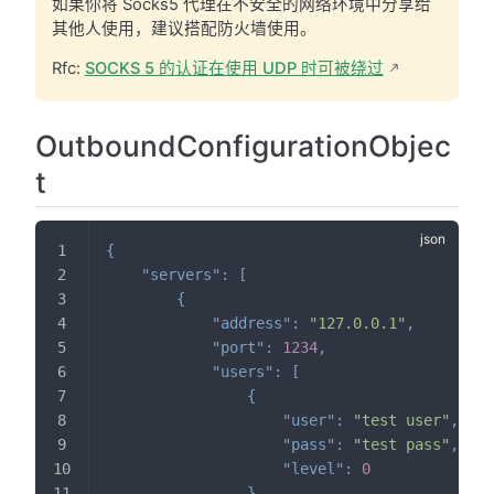
如果你将 Socks5 代理在不安全的网络环境中分享给
其他人使用，建议搭配防火墙使用。
Rfc:
SOCKS 5 的认证在使用 UDP 时可被绕过
OutboundConfigurationObjec
t
{
"servers"
:
[
{
"address"
:
"127.0.0.1"
,
"port"
:
1234
,
"users"
:
[
{
"user"
:
"test user"
,
"pass"
:
"test pass"
,
"level"
:
0
}