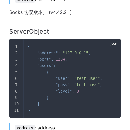
Socks 协议版本。 (v4.42.2+)
ServerObject
{
"address"
:
"127.0.0.1"
,
"port"
:
1234
,
"users"
:
[
{
"user"
:
"test user"
,
"pass"
:
"test pass"
,
"level"
:
0
}
]
}
: address
address