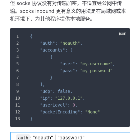
但 socks 协议没有对传输加密，不适宜经公网中传
输。socks inbound 更有意义的用法是在局域网或本
机环境下，为其他程序提供本地服务。
{
"auth"
:
"noauth"
,
"accounts"
:
[
{
"user"
:
"my-username"
,
"pass"
:
"my-password"
}
]
,
"udp"
:
false
,
"ip"
:
"127.0.0.1"
,
"userLevel"
:
0
,
"packetEncoding"
:
"None"
}
: "noauth" | "password"
auth