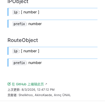
IPObject
: [ number ]
ip
: number
prefix
RouteObject
: [ number ]
ip
: number
prefix
在 GitHub 上编辑此页
上次更新:
8/3/2026, 12:47:12 PM
贡献者:
Shelikhoo
,
AkinoKaede
,
Arınç ÜNAL